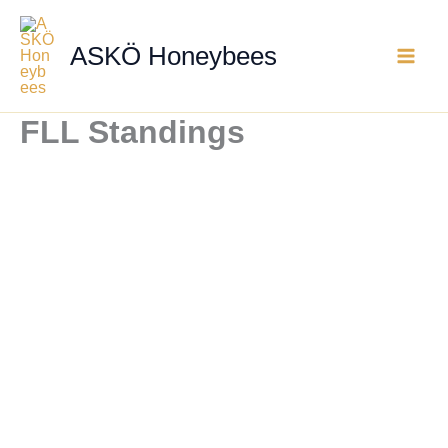
Zum
Inhalt
ASKÖ Honeybees
springen
FLL Standings